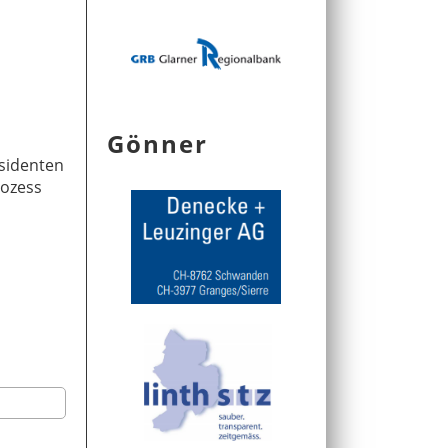
Gönner
äsidenten
rozess