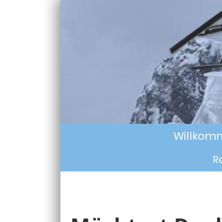
Willkom
R