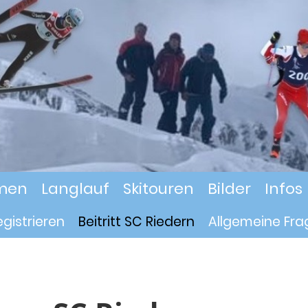
men
Langlauf
Skitouren
Bilder
Infos
egistrieren
Beitritt SC Riedern
Allgemeine Fra