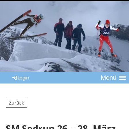
Menü
Login
Zurück
SM Sedrun 26. - 28. März