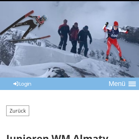
Menü
Login
Zurück
Junioren WM Almaty